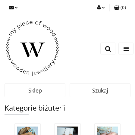
(
0
)
Zaloguj się
Zarejestruj się
Dodaj zgłoszenie
Sklep
Szukaj
Kategorie biżuterii