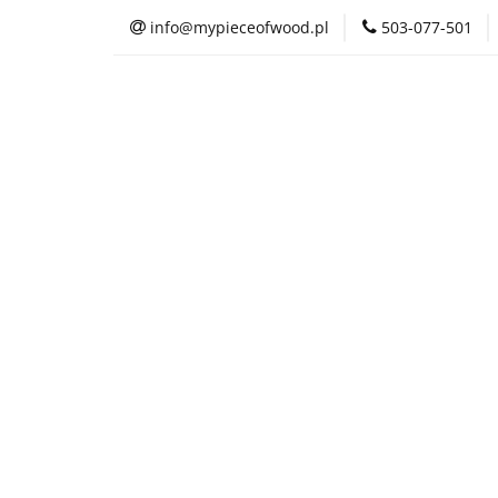
info@mypieceofwood.pl
503-077-501
O nas
Sklep
O nas
Sklep