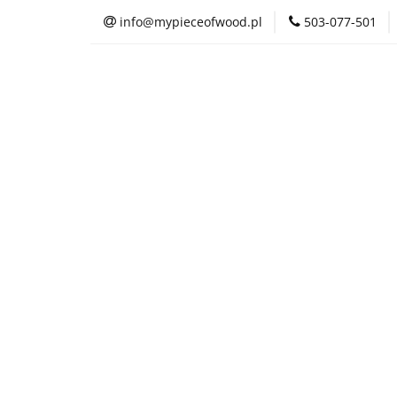
info@mypieceofwood.pl
503-077-501
O nas
Sklep
O nas
Sklep