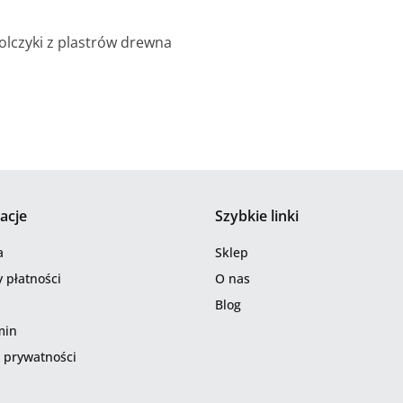
olczyki z plastrów drewna
acje
Szybkie linki
a
Sklep
 płatności
O nas
Blog
min
a prywatności