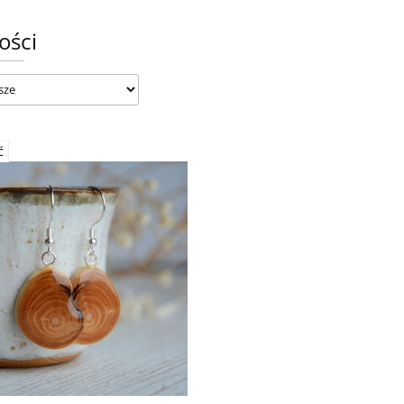
ości
Ć