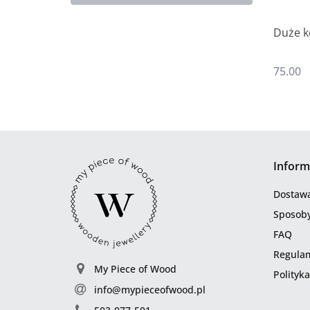
Duże k
75.00
Inform
Dostaw
Sposoby
FAQ
Regula
My Piece of Wood
Polityk
info@mypieceofwood.pl