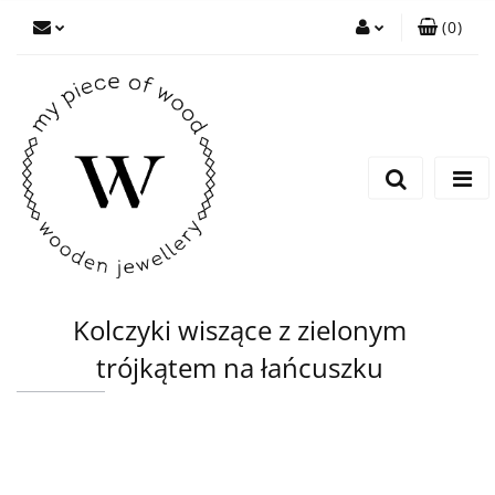
(
0
)
Zaloguj się
Zarejestruj się
Dodaj zgłoszenie
Kolczyki wiszące z zielonym
trójkątem na łańcuszku