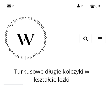
(
0
)
Zaloguj się
Zarejestruj się
Dodaj zgłoszenie
Turkusowe długie kolczyki w
kształcie łezki