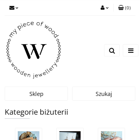
(
0
)
Zaloguj się
Zarejestruj się
Dodaj zgłoszenie
Sklep
Szukaj
Kategorie biżuterii