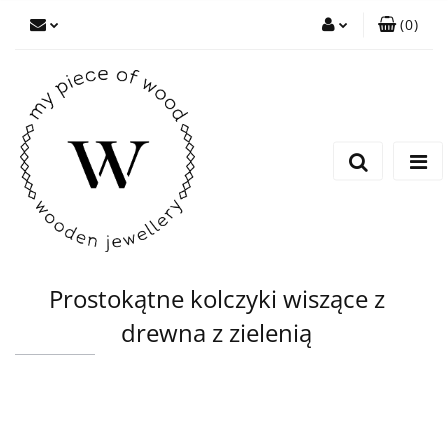
(
0
)
Zaloguj się
Zarejestruj się
Dodaj zgłoszenie
Prostokątne kolczyki wiszące z
drewna z zielenią