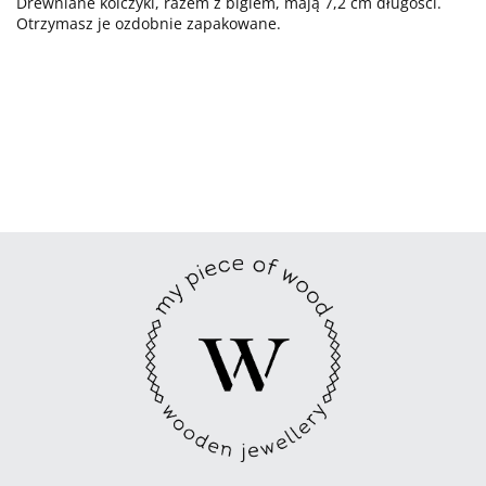
Drewniane kolczyki, razem z biglem, mają 7,2 cm długości.
Otrzymasz je ozdobnie zapakowane.