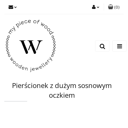
(
0
)
Zaloguj się
Zarejestruj się
Dodaj zgłoszenie
Pierścionek z dużym sosnowym
oczkiem