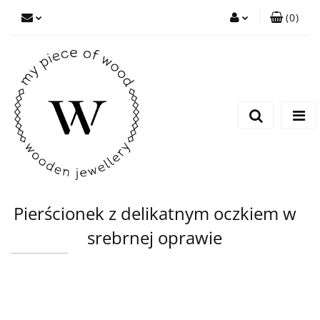
(
0
)
Zaloguj się
Zarejestruj się
Dodaj zgłoszenie
Pierścionek z delikatnym oczkiem w
srebrnej oprawie