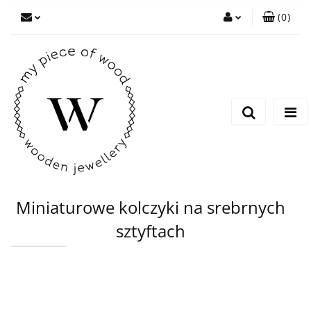
(
0
)
Zaloguj się
Zarejestruj się
Dodaj zgłoszenie
Miniaturowe kolczyki na srebrnych
sztyftach