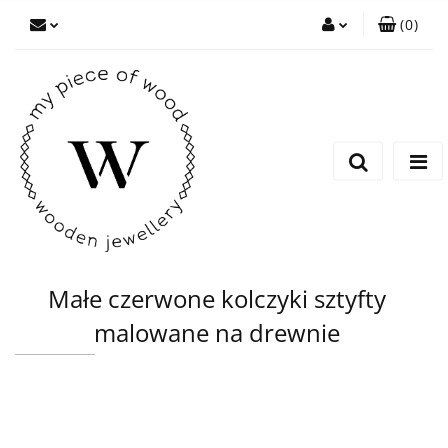
(
0
)
Zaloguj się
Zarejestruj się
Dodaj zgłoszenie
Małe czerwone kolczyki sztyfty
malowane na drewnie