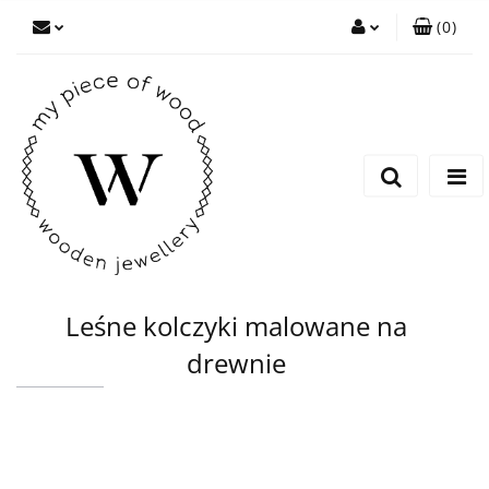
(
0
)
Zaloguj się
Zarejestruj się
Dodaj zgłoszenie
Leśne kolczyki malowane na
drewnie