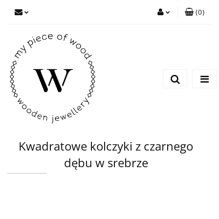
(
0
)
Zaloguj się
Zarejestruj się
Dodaj zgłoszenie
Kwadratowe kolczyki z czarnego
dębu w srebrze