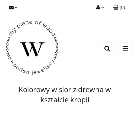
(
0
)
Zaloguj się
Zarejestruj się
Dodaj zgłoszenie
Kolorowy wisior z drewna w
kształcie kropli