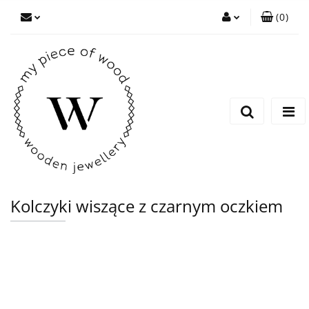
(
0
)
Zaloguj się
Zarejestruj się
Dodaj zgłoszenie
Kolczyki wiszące z czarnym oczkiem