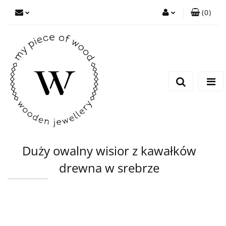
(
0
)
Zaloguj się
Zarejestruj się
Dodaj zgłoszenie
Duży owalny wisior z kawałków
drewna w srebrze