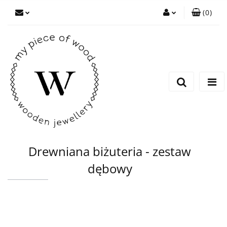
(
0
)
Zaloguj się
Zarejestruj się
Dodaj zgłoszenie
Drewniana biżuteria - zestaw
dębowy