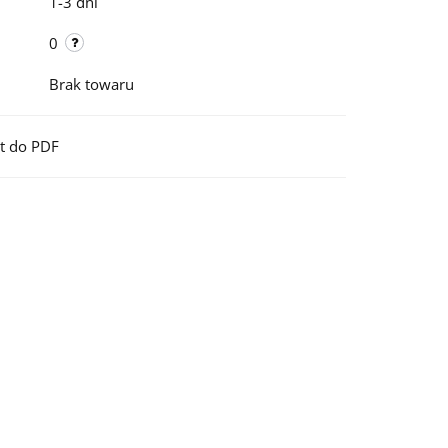
1-3 dni
0
Brak towaru
t do PDF