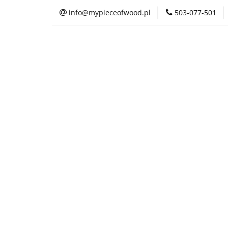
info@mypieceofwood.pl
503-077-501
O nas
Sklep
O nas
Sklep