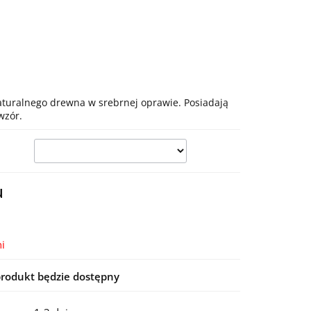
aturalnego drewna w srebrnej oprawie. Posiadają
wzór.
u
i
rodukt będzie dostępny