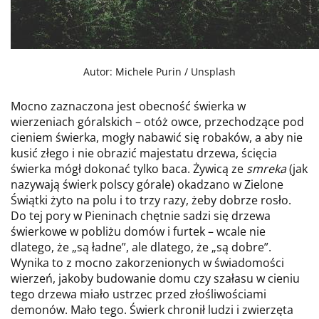
Autor: Michele Purin / Unsplash
Mocno zaznaczona jest obecność świerka w
wierzeniach góralskich – otóż owce, przechodzące pod
cieniem świerka, mogły nabawić się robaków, a aby nie
kusić złego i nie obrazić majestatu drzewa, ścięcia
świerka mógł dokonać tylko baca. Żywicą ze
smreka
(jak
nazywają świerk polscy górale) okadzano w Zielone
Świątki żyto na polu i to trzy razy, żeby dobrze rosło.
Do tej pory w Pieninach chętnie sadzi się drzewa
świerkowe w pobliżu domów i furtek – wcale nie
dlatego, że „są ładne”, ale dlatego, że „są dobre”.
Wynika to z mocno zakorzenionych w świadomości
wierzeń, jakoby budowanie domu czy szałasu w cieniu
tego drzewa miało ustrzec przed złośliwościami
demonów. Mało tego. Świerk chronił ludzi i zwierzęta