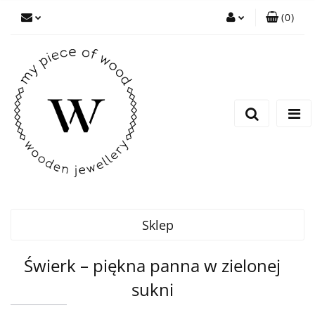
(
0
)
Zaloguj się
Zarejestruj się
Dodaj zgłoszenie
Sklep
Świerk – piękna panna w zielonej
sukni