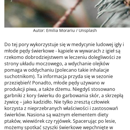
Autor: Emilia Morariu / Unsplash
Do tej pory wykorzystuje się w medycynie ludowej igły i
młode pędy świerkowe - kąpiele w wywarach z igieł są
rzekomo dobrodziejstwem w leczeniu dolegliwości ze
strony układu moczowego, a wdychanie olejków
pomaga w oddychaniu (polecano takie inhalacje
suchotnikom). Ta informacja przyda się w sezonie
przeziębień! Ponadto, młode pędy używano w
produkcji piwa, a także dżemu. Niegdyś stosowano
garbniki z kory świerku do garbowania skór, a skrzepłą
żywicę – jako kadzidło. Nie tylko zresztą człowiek
korzysta z nieprzebranych właściwości i zastosowań
świerków. Nasiona są ważnym elementem diety
ptaków, wiewiórek czy ryjówek. Spacerując po lesie,
możemy spotkać szyszki świerkowe wepchnięte w