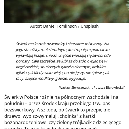
Autor: Daniel Tomlinson / Unsplash
Świerk ma kształt dzwonnicy i charakter mistyczny. Na
jego strzelistym, ale brudnym, kostropatym pniu łatwo
wykwitają liszaje, śniedź, chętnie wieszają się siwobrode
porosty. Całe szczęście, że lubi aż do stóp owijać się w
kręgi ciężkich, spuścistych gałęzi o ciemnym, krótkim
igliwiu.(…) Kiedy wiatr wieje, on nie jęczy, nie śpiewa, ale
drży, szepce modlitwy, gderze, wygaduje.
Wacław Sieroszewski, „Puszcza Białowieska”
Świerk w Polsce rośnie na północnym wschodzie i na
południu – przez środek kraju przebiega tzw. pas
bezświerkowy. A szkoda, bo świerk to przepiękne
drzewo, wypisz-wymaluj „choinka” z kartki
bożonarodzeniowej czy zielony trójkącik z dziecięcego
rysunku. To wynika jednak z jego wymagań