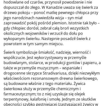
hodowlane od czarów, przynosił powodzenie i nie
dopuszczał do złego. W Kanadzie uważa się świerk za
drzewo pokoju – ponoć matkę pewnego chłopca przy
jego narodzinach nawiedziła wizja – syn miał
zaprowadzić pokój pośród plemion. Istotnie tak było –
gdy chłopiec dorósł, zebrał całą broń wszystkich
okolicznych wojowników i wrzucił do dołu po
wykopanym świerku. Następnie posadził świerk z
powrotem w tym samym miejscu.
Świerk symbolizuje śmiałość, nadzieję, wierność i
współczucie. Jest wykorzystywany w przemyśle
budowlanym, stolarce, w produkcji gontów i papieru, a
także w przemyśle muzycznym – wspaniałe i
drogocenne skrzypce Stradivariusa, dzięki niezwykłym
właściwościom rezonansowym drewna świerkowego,
są budowane właśnie z tego materiału. Żywica
świerkowa służy w przemyśle chemicznym i
farmaceutycznym; to z niej uzyskuje się olejek
terpentynowy, kalafonię i smołę. Jednym ze skutków
obecności szybko gęstniejącej (zastygającej) żywicy w