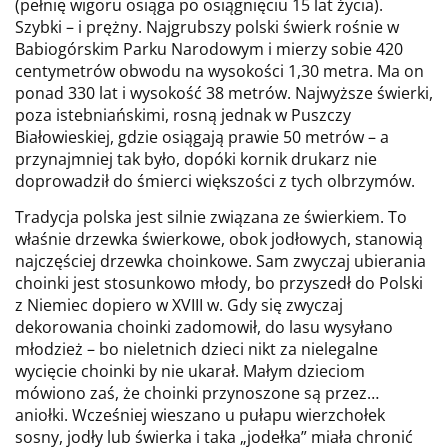
(pełnię wigoru osiąga po osiągnięciu 15 lat życia).
Szybki – i prężny. Najgrubszy polski świerk rośnie w
Babiogórskim Parku Narodowym i mierzy sobie 420
centymetrów obwodu na wysokości 1,30 metra. Ma on
ponad 330 lat i wysokość 38 metrów. Najwyższe świerki,
poza istebniańskimi, rosną jednak w Puszczy
Białowieskiej, gdzie osiągają prawie 50 metrów – a
przynajmniej tak było, dopóki kornik drukarz nie
doprowadził do śmierci większości z tych olbrzymów.
Tradycja polska jest silnie związana ze świerkiem. To
właśnie drzewka świerkowe, obok jodłowych, stanowią
najczęściej drzewka choinkowe. Sam zwyczaj ubierania
choinki jest stosunkowo młody, bo przyszedł do Polski
z Niemiec dopiero w XVIII w. Gdy się zwyczaj
dekorowania choinki zadomowił, do lasu wysyłano
młodzież – bo nieletnich dzieci nikt za nielegalne
wycięcie choinki by nie ukarał. Małym dzieciom
mówiono zaś, że choinki przynoszone są przez…
aniołki. Wcześniej wieszano u pułapu wierzchołek
sosny, jodły lub świerka i taka „jodełka” miała chronić