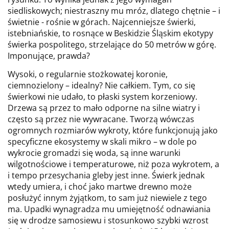
siedliskowych; niestraszny mu mróz, dlatego chętnie – i
świetnie - rośnie w górach. Najcenniejsze świerki,
istebniańskie, to rosnące w Beskidzie Śląskim ekotypy
świerka pospolitego, strzelające do 50 metrów w górę.
Imponujące, prawda?
Wysoki, o regularnie stożkowatej koronie,
ciemnozielony – idealny? Nie całkiem. Tym, co się
świerkowi nie udało, to płaski system korzeniowy.
Drzewa są przez to mało odporne na silne wiatry i
często są przez nie wywracane. Tworzą wówczas
ogromnych rozmiarów wykroty, które funkcjonują jako
specyficzne ekosystemy w skali mikro – w dole po
wykrocie gromadzi się woda, są inne warunki
wilgotnościowe i temperaturowe, niż poza wykrotem, a
i tempo przesychania gleby jest inne. Świerk jednak
wtedy umiera, i choć jako martwe drewno może
posłużyć innym żyjątkom, to sam już niewiele z tego
ma. Upadki wynagradza mu umiejętność odnawiania
się w drodze samosiewu i stosunkowo szybki wzrost